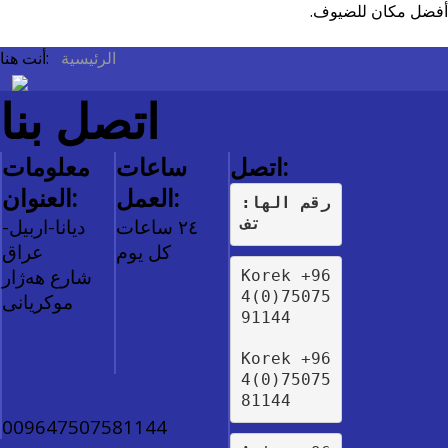
أفضل مكان للضيوف.
All
الرئيسية
أنت هنا:
اتصل بنا
اتصل:
ساعات
معلومات
العمل:
العنوان:
:رقم الها
٢٤ ساعات
دیانا-اربیل-
تف
كل يوم
عراق
شارع هەژار
Korek +96
4(0)75075
موکریانی
91144
Korek +96
4(0)75075
81144
009647507581144