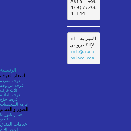
Asia  +96
4(0)77266
41144
:البريد ا
لإلكتروني
info@diana-
palace.com
الرئيسية
أسعار الغرف
غرفة مفردة
غرفة مزدوجة
ثلاث غرف
غرفة العائلة
غرفة جناح
غرفة الشخصيات
الصور و الفيديو
فندق بانوراما
فيديو
خدمات الفندق
احجز الان